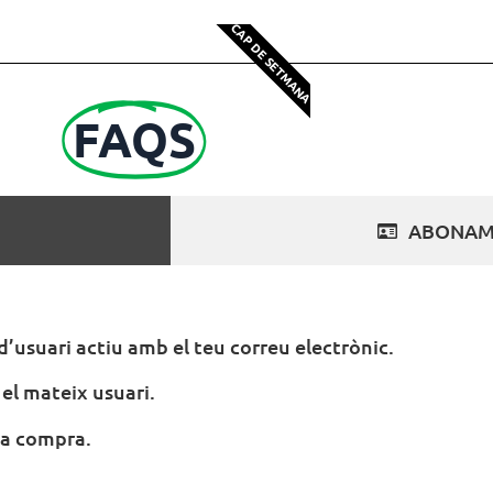
CAP DE SETMANA
FAQS
ABONAM
d’usuari actiu amb el teu correu electrònic.
 el mateix usuari.
 la compra.