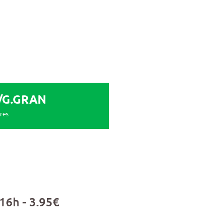
/G.GRAN
dres
 16h - 3.95€