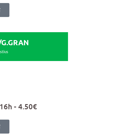
í
/G.GRAN
stius
 16h - 4.50€
í