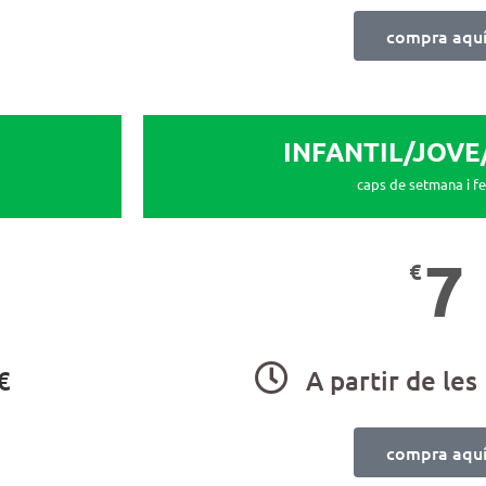
compra aqu
INFANTIL/JOVE
caps de setmana i fe
7
€
€
A partir de les
compra aqu