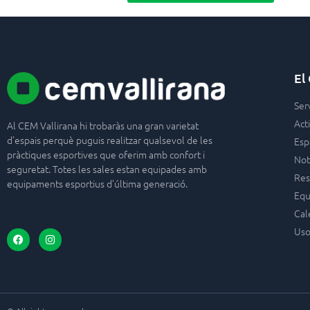
El
Ser
Acti
Al CEM Vallirana hi trobaràs una gran varietat
d’espais perquè puguis realitzar qualsevol de les
Esp
pràctiques esportives que oferim amb confort i
Not
seguretat. Totes les sales estan equipades amb
Res
equipaments esportius d’última generació.
Equ
Cal
Uso