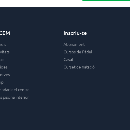
 CEM
Inscriu-te
veis
Abonament
vitats
Cursos de Pàdel
ais
Casal
ícies
Curset de natació
erves
ip
endari del centre
s piscina interior