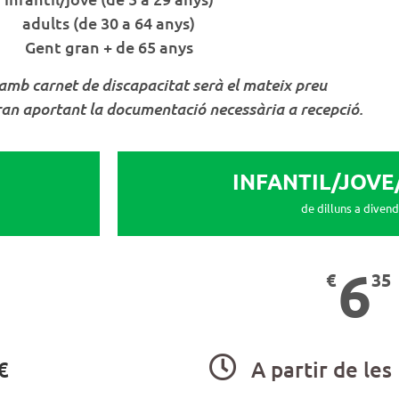
adults (de 30 a 64 anys)
Gent gran + de 65 anys
 amb carnet de discapacitat serà el mateix preu
gran aportant la documentació necessària a recepció.
INFANTIL/JOVE
de dilluns a diven
6
€
35
€
A partir de les