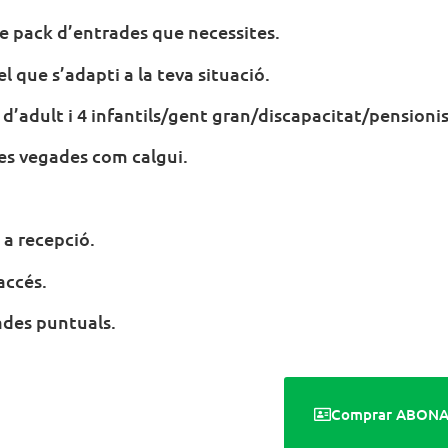
de pack d’entrades que necessites.
el que s’adapti a la teva situació.
d’adult i 4 infantils/gent gran/discapacitat/pensioni
tes vegades com calgui.
a recepció.
accés.
rades puntuals.
Comprar ABON