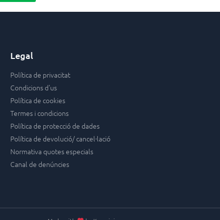
Legal
Política de privacitat
Condicions d'us
Política de cookies
Termes i condicions
Política de protecció de dades
Política de devolució/ cancel·lació
Normativa quotes especials
Canal de denúncies