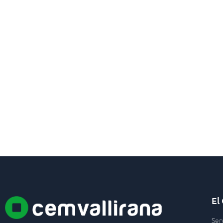
El
Ser