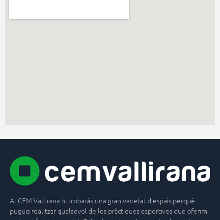
Al CEM Vallirana hi trobaràs una gran varietat d’espais perquè
puguis realitzar qualsevol de les pràctiques esportives que oferim