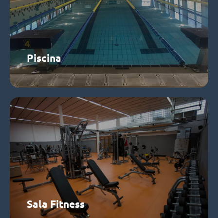
Piscina gran: 20m i 6 carrils
Piscina petita
Saber més
Piscina
Sala de Fitness
Maquinària cardiovascular com; cintes,, el·líptiques,
bicicletes, rems. Zona de maquinària guiada i zona de
pes lliure.
Saber més
Sala Fitness