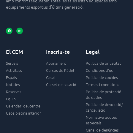
amb confort i seguretat. Totes les sales estan equipades amb
equipaments esportius d’última generació.
El CEM
Inscriu-te
Legal
Serveis
Abonament
Política de privacitat
Activitats
Cursos de Pàdel
Condicions d'us
Espais
Casal
Política de cookies
Notícies
Curset de natació
Termes i condicions
Reserves
Política de protecció
de dades
Equip
Política de devolució/
Calendari del centre
cancel·lació
Usos piscina interior
Normativa quotes
especials
Canal de denúncies