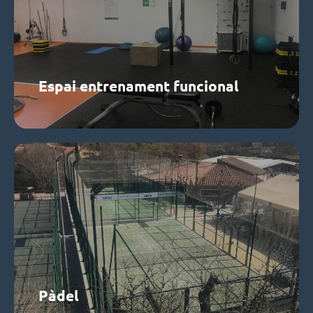
Sala polivalent on s'imparteixen activitats de tota
mena, altra mitjana i baixa intensitat.
Saber més
Espai entrenament funcional
Pàdel
Dues pistes de Pàdel
Saber més
Pàdel