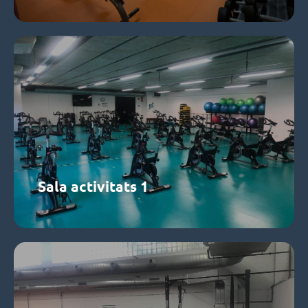
Sala activitats 1
Material funcional i bicicletes estàtiques
Saber més
Sala activitats 1
Espai entrenament funcional